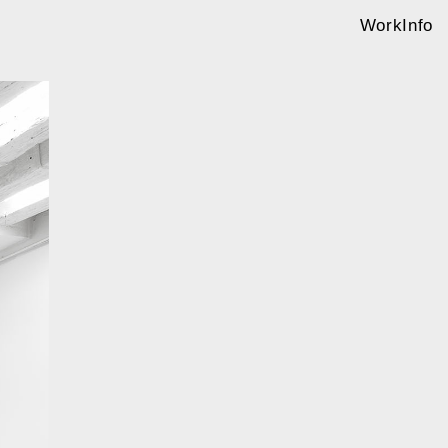
Work
Info